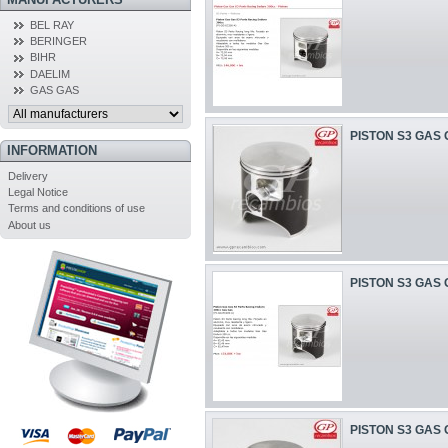
BEL RAY
BERINGER
BIHR
DAELIM
GAS GAS
PISTON S3 GAS 
INFORMATION
Delivery
Legal Notice
Terms and conditions of use
About us
PISTON S3 GAS 
PISTON S3 GAS 