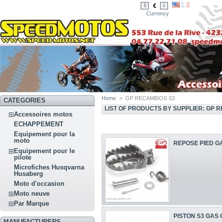
€
$
£
Currency
Home
>
GP RECAMBIOS S3
CATEGORIES
LIST OF PRODUCTS BY SUPPLIER: GP 
Accessoires motos
ECHAPPEMENT
Equipement pour la
moto
REPOSE PIED G
Equipement pour le
pilote
Microfiches Husqvarna
Husaberg
Moto d'occasion
Moto neuve
Par Marque
PISTON S3 GAS 
MANUFACTURERS