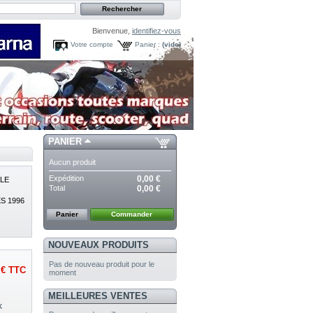
Bienvenue,
identifiez-vous
Votre compte
Panier :
(vide)
PANIER
Aucun produit
Expédition
0,00 €
LE
Total
0,00 €
ES 1996
Panier
Commander
NOUVEAUX PRODUITS
Pas de nouveau produit pour le
 €
TTC
moment
MEILLEURES VENTES
k