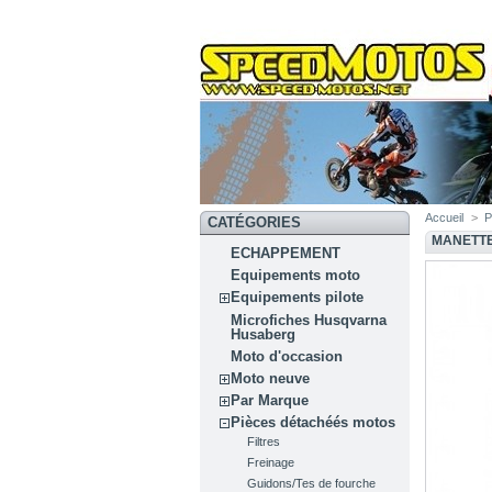
Accueil
>
P
CATÉGORIES
MANETTE
ECHAPPEMENT
Equipements moto
Equipements pilote
Microfiches Husqvarna
Husaberg
Moto d'occasion
Moto neuve
Par Marque
Pièces détachéés motos
Filtres
Freinage
Guidons/Tes de fourche