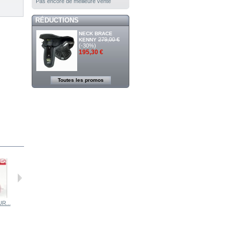
Pas encore de meilleure vente
RÉDUCTIONS
NECK BRACE
279,00 €
KENNY
(-30%)
195,30 €
Toutes les promos
R...