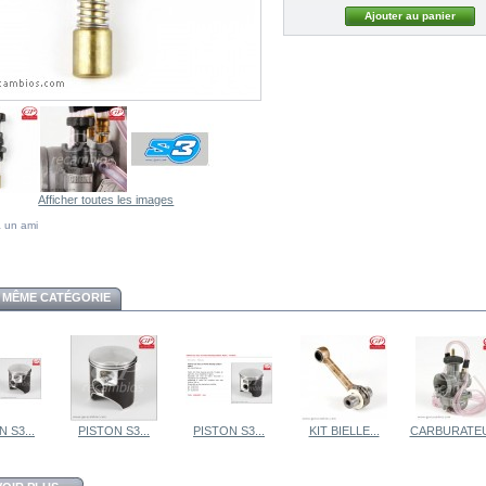
Afficher toutes les images
 un ami
 MÊME CATÉGORIE
 S3...
PISTON S3...
PISTON S3...
KIT BIELLE...
CARBURATEU