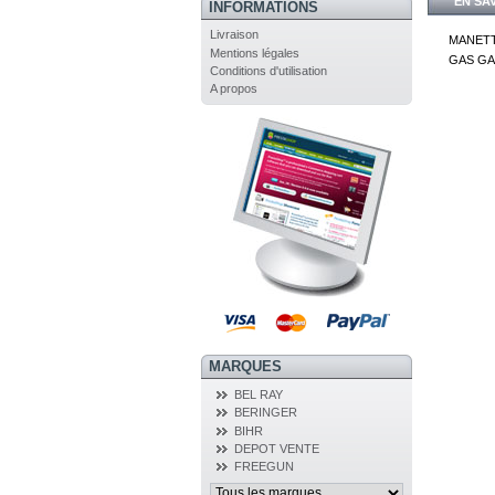
EN SA
INFORMATIONS
Livraison
MANETT
Mentions légales
GAS GAS
Conditions d'utilisation
A propos
MARQUES
BEL RAY
BERINGER
BIHR
DEPOT VENTE
FREEGUN