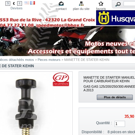
€
$
£
Devises
contact
plan du site
favoris
ièces détachéés motos
>
Pieces moteurs
> MANETTE DE STATER KEHIN
 DE STATER KEHIN
MANETTE DE STARTER MANUEL
POUR CARBURATEUR KEHIN
GAS GAS 125/200/250/300 ANNE
A 2013
Plus de détails
35,90
Quantité :
Disponibilité :
8
pièces en stoc