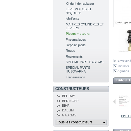
Kit durit de radiateur
LEVE MOTOS ET
BEQUILLE
lubrifiants
MAITRES CYLINDRES ET
LEVIERS
Pieces moteurs
Pneumatiques
Repose-pieds
Roues
Roulements
Envoyer à
SPECIAL PART GAS GAS
Imprimer
SPECIAL PARTS
Agrandir
HUSQVARNA
Transmission
DANS LA
CONSTRUCTEURS
BEL RAY
BERINGER
BIHR
DAELIM
GAS GAS
PISTON S3...
PISTON