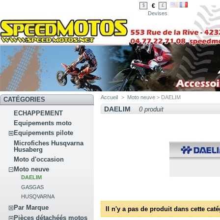
€
$
£
Devises
Accueil
>
Moto neuve
> DAELIM
CATÉGORIES
DAELIM
0 produit
ECHAPPEMENT
Equipements moto
Equipements pilote
Microfiches Husqvarna
Husaberg
Moto d'occasion
Moto neuve
DAELIM
GASGAS
HUSQVARNA
Par Marque
Il n'y a pas de produit dans cette caté
Pièces détachéés motos