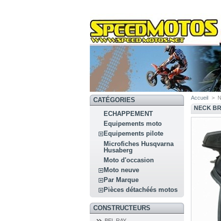
Accueil
>
CATÉGORIES
NECK B
ECHAPPEMENT
Equipements moto
Equipements pilote
Microfiches Husqvarna
Husaberg
Moto d'occasion
Moto neuve
Par Marque
Pièces détachéés motos
CONSTRUCTEURS
BEL RAY