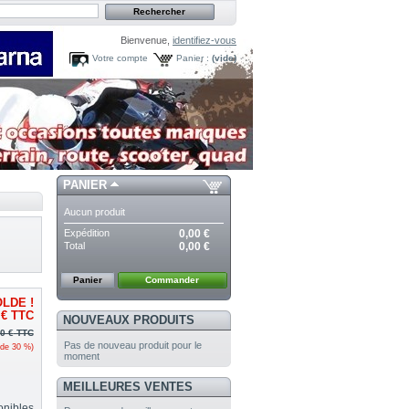
Bienvenue,
identifiez-vous
Votre compte
Panier :
(vide)
PANIER
Aucun produit
Expédition
0,00 €
Total
0,00 €
Panier
Commander
LDE !
 €
TTC
NOUVEAUX PRODUITS
0 €
TTC
Pas de nouveau produit pour le
 de
30
%)
moment
MEILLEURES VENTES
onibles