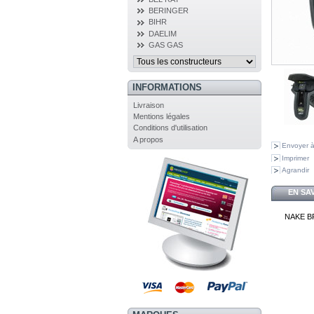
BERINGER
BIHR
DAELIM
GAS GAS
INFORMATIONS
Livraison
Mentions légales
Conditions d'utilisation
A propos
Envoyer à
Imprimer
Agrandir
EN SA
NAKE B