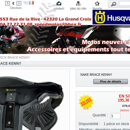
€
$
£
Devises
contact
plan du site
favoris
NECK BRACE KENNY
RACE KENNY
NAKE BRACE KENNY
Plus de détails
EN SO
195,30
279,0
(remise
Quantité :
Disponibilité :
1
pièce en stock
Attention : dernières pièces disp