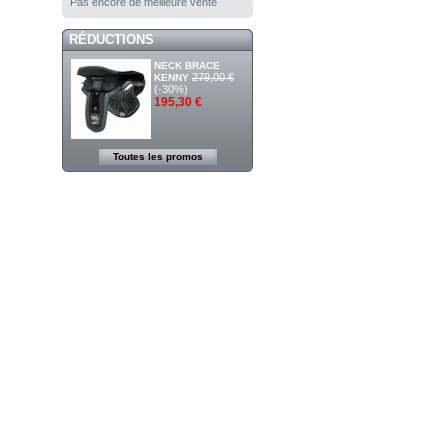
Pas encore de meilleure vente
RÉDUCTIONS
NECK BRACE
279,00 €
KENNY
(-30%)
195,30 €
Toutes les promos