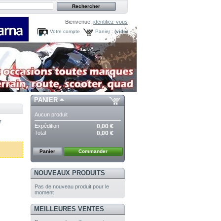
Bienvenue,
identifiez-vous
Votre compte
Panier :
(vide)
PANIER
Aucun produit
t
Expédition
0,00 €
Total
0,00 €
Panier
Commander
NOUVEAUX PRODUITS
Pas de nouveau produit pour le
moment
MEILLEURES VENTES