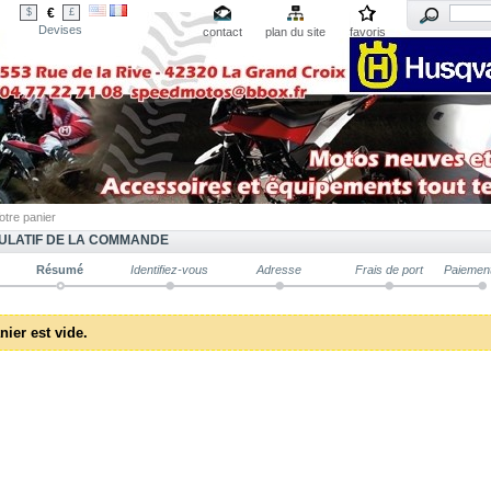
€
$
£
Devises
contact
plan du site
favoris
otre panier
ULATIF DE LA COMMANDE
Résumé
Identifiez-vous
Adresse
Frais de port
Paiemen
nier est vide.