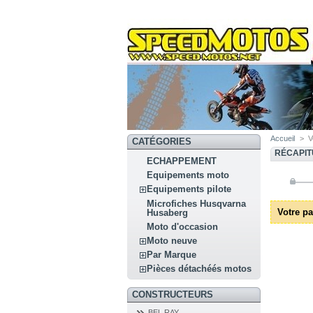
Accueil
>
V
CATÉGORIES
RÉCAPIT
ECHAPPEMENT
Equipements moto
Equipements pilote
Microfiches Husqvarna
Votre pa
Husaberg
Moto d'occasion
Moto neuve
Par Marque
Pièces détachéés motos
CONSTRUCTEURS
BEL RAY