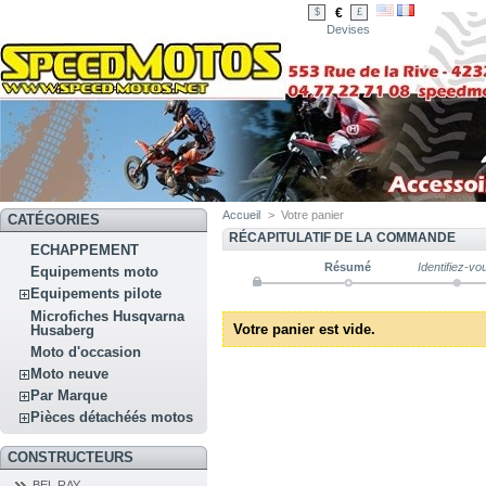
€
$
£
Devises
Accueil
>
Votre panier
CATÉGORIES
RÉCAPITULATIF DE LA COMMANDE
ECHAPPEMENT
Résumé
Identifiez-vo
Equipements moto
Equipements pilote
Microfiches Husqvarna
Votre panier est vide.
Husaberg
Moto d'occasion
Moto neuve
Par Marque
Pièces détachéés motos
CONSTRUCTEURS
BEL RAY